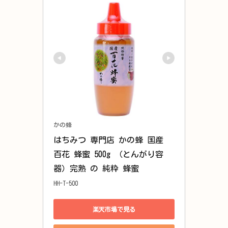
かの蜂
はちみつ 専門店 かの蜂 国産 
百花 蜂蜜 500g （とんがり容
器）完熟 の 純粋 蜂蜜
HH-T-500
楽天市場で見る