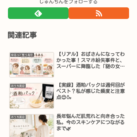
じゅんちんをフォローする
関連記事
【リアル】おばさんになってわ
ゆるっと整う毎日
かった事！スマホ紛失事件と、
スーパーに降臨した「謎の女
神」😂
【実録】酒粕パックは週何回が
おうち美容
ベスト？私が感じた頻度と注意
点😊🍶
長年悩んだ肌荒れと向き合った
おうち美容
私。今のスキンケアにつながる
まで🌿