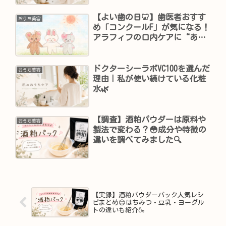
【よい歯の日🦷】歯医者おすす
おうち美容
め「コンクールF」が気になる！
アラフィフの口内ケアに“あと
ひとつ”プラスしたい理由✨
ドクターシーラボVC100を選んだ
おうち美容
理由｜私が使い続けている化粧
水🌿
【調査】酒粕パウダーは原料や
おうち美容
製法で変わる？😳成分や特徴の
違いを調べてみました🔍
【実録】酒粕パウダーパック人気レシ
ピまとめ😊はちみつ・豆乳・ヨーグル
トの違いも紹介🍶