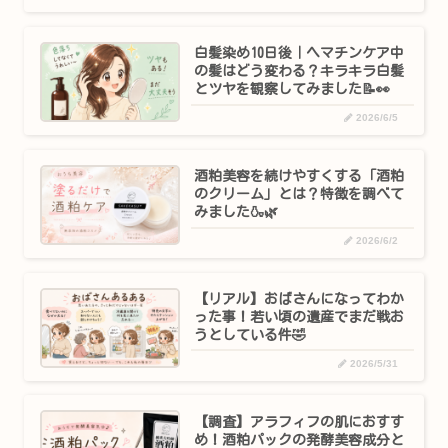
白髪染め10日後｜ヘマチンケア中
の髪はどう変わる？キラキラ白髪
とツヤを観察してみました📝👀
2026/6/5
酒粕美容を続けやすくする「酒粕
のクリーム」とは？特徴を調べて
みました🍶🌿
2026/6/2
【リアル】おばさんになってわか
った事！若い頃の遺産でまだ戦お
うとしている件🤣
2026/5/31
【調査】アラフィフの肌におすす
め！酒粕パックの発酵美容成分と