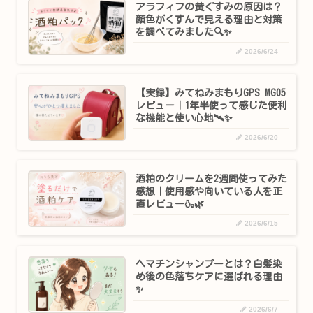
アラフィフの黄ぐすみの原因は？
顔色がくすんで見える理由と対策
を調べてみました🔍✨
2026/6/24
【実録】みてねみまもりGPS MG05
レビュー｜1年半使って感じた便利
な機能と使い心地🛰️✨
2026/6/20
酒粕のクリームを2週間使ってみた
感想｜使用感や向いている人を正
直レビュー🍶🌿
2026/6/15
ヘマチンシャンプーとは？白髪染
め後の色落ちケアに選ばれる理由
✨
2026/6/7