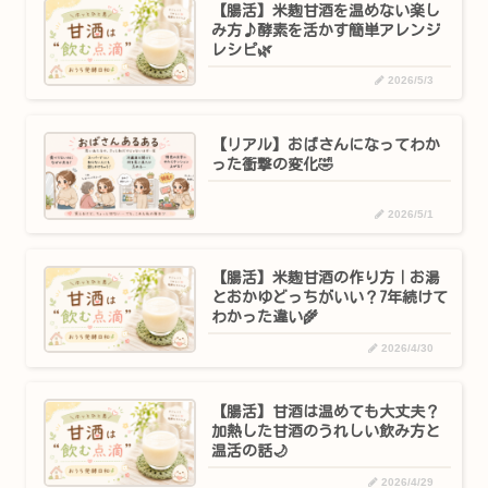
【腸活】米麹甘酒を温めない楽し
み方♪酵素を活かす簡単アレンジ
レシピ🌿
2026/5/3
【リアル】おばさんになってわか
った衝撃の変化🤣
2026/5/1
【腸活】米麹甘酒の作り方｜お湯
とおかゆどっちがいい？7年続けて
わかった違い🌾
2026/4/30
【腸活】甘酒は温めても大丈夫？
加熱した甘酒のうれしい飲み方と
温活の話🌙
2026/4/29