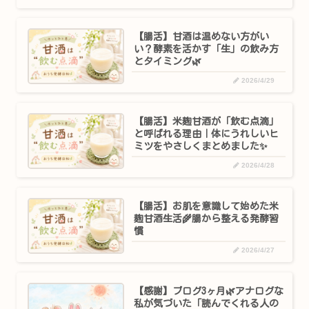
【腸活】甘酒は温めない方がい
い？酵素を活かす「生」の飲み方
とタイミング🌿
2026/4/29
【腸活】米麹甘酒が「飲む点滴」
と呼ばれる理由｜体にうれしいヒ
ミツをやさしくまとめました✨
2026/4/28
【腸活】お肌を意識して始めた米
麹甘酒生活🌾腸から整える発酵習
慣
2026/4/27
【感謝】ブログ3ヶ月🌿アナログな
私が気づいた「読んでくれる人の