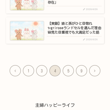
存在」
2026/4/26
【実録】娘と孫がひと目惚れ
✨griroseランドセルを選んだ理由
🎒見た目重視でも大満足だった話
2026/4/26
前
次
1
3
4
5
9
へ
へ
主婦ハッピーライフ