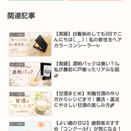
関連記事
【実録】白髪染めしても3日でこ
おうち美容
んにちは(._.)｜私の救世主ヘア
カラーコンシーラー✨
【実録】酒粕パックは臭い？🍶
おうち美容
私が最初に戸惑ったリアルな話
🌿
【甘酒まとめ】米麹甘酒の作り
おうち美容
方からレシピまで｜腸活・温活
にやさしい甘酒の楽しみ方🌾
【よい歯の日🦷】歯医者おすす
おうち美容
め「コンクールF」が気になる！