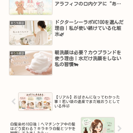
アラフィフの口内ケアに“あと
ひとつ”プラスしたい理由✨
ドクターシーラボVC100を選んだ
おうち美容
理由｜私が使い続けている化粧
水🌿
朝洗顔は必要？カウブランドを
おうち美容
使う理由｜水だけ洗顔をしない
私の習慣🐄
【リアル】おばさんになってわかった
事！若い頃の遺産でまだ戦おうとして
いる件🤣
白髪染め10日後｜ヘマチンケア中の髪
はどう変わる？キラキラ白髪とツヤを