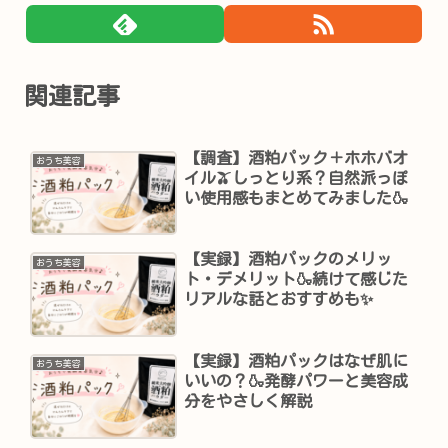
関連記事
【調査】酒粕パック＋ホホバオ
おうち美容
イル🫒しっとり系？自然派っぽ
い使用感もまとめてみました🍶
【実録】酒粕パックのメリッ
おうち美容
ト・デメリット🍶続けて感じた
リアルな話とおすすめも✨
【実録】酒粕パックはなぜ肌に
おうち美容
いいの？🍶発酵パワーと美容成
分をやさしく解説