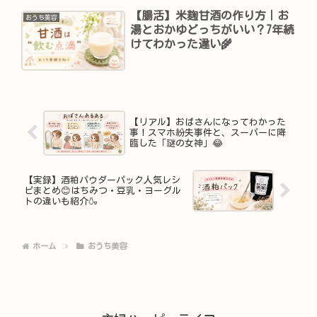
【腸活】米麹甘酒の作り方｜お
おうち美容
湯とおかゆどっちがいい？7年続
けてわかった違い🌾
【リアル】おばさんになってわかった
事！スマホ紛失事件と、スーパーに降
臨した「謎の女神」😂
【実録】酒粕パウダーパック人気レシ
ピまとめ😊はちみつ・豆乳・ヨーグル
トの違いも紹介🍶
ホーム
おうち美容