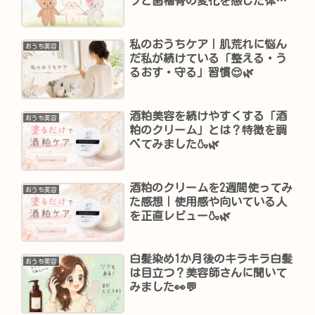
ツと歯槽骨の変化を感じた体験
🦷✨
私のおうちケア｜肌荒れに悩ん
おうち美容
だ私が続けている「整える・う
るおす・守る」習慣😌🌿
酒粕美容を続けやすくする「酒
おうち美容
粕のクリーム」とは？特徴を調
べてみました🍶🌿
酒粕のクリームを2週間使ってみ
おうち美容
た感想｜使用感や向いている人
を正直レビュー🍶🌿
白髪染め1か月後のキラキラ白髪
おうち美容
は目立つ？美容師さんに聞いて
みました👀💬