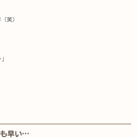
方（笑）
…」
ちも早い…