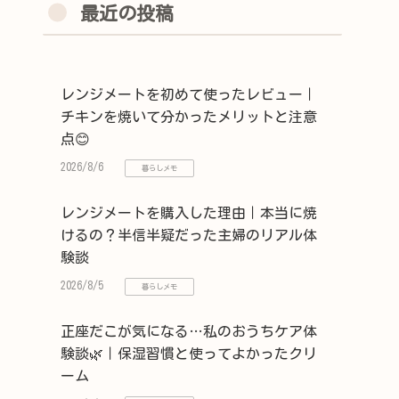
最近の投稿
レンジメートを初めて使ったレビュー｜
チキンを焼いて分かったメリットと注意
点😊
2026/8/6
暮らしメモ
レンジメートを購入した理由｜本当に焼
けるの？半信半疑だった主婦のリアル体
験談
2026/8/5
暮らしメモ
正座だこが気になる…私のおうちケア体
験談🌿｜保湿習慣と使ってよかったクリ
ーム