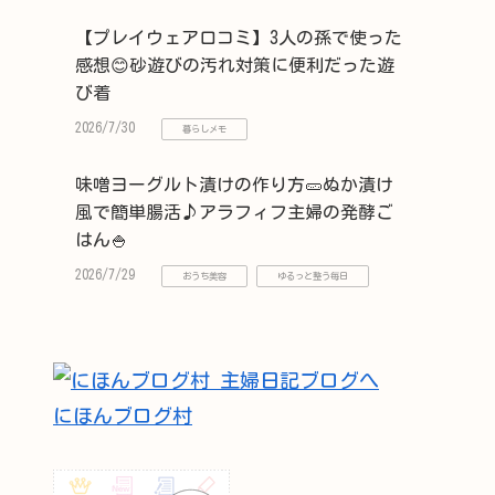
【プレイウェア口コミ】3人の孫で使った
感想😊砂遊びの汚れ対策に便利だった遊
び着
2026/7/30
暮らしメモ
味噌ヨーグルト漬けの作り方🥒ぬか漬け
風で簡単腸活♪アラフィフ主婦の発酵ご
はん🍚
2026/7/29
おうち美容
ゆるっと整う毎日
にほんブログ村