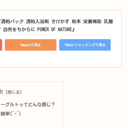
『酒粕パック 酒粕入浴剤 さけかす 粉末 栄養補助 乳酸
然をちからに POWER OF NATURE』
Amazonで見る
Yahoo!ショッピングで見る
次
ヨーグルトってどんな感じ？
単(^-^)