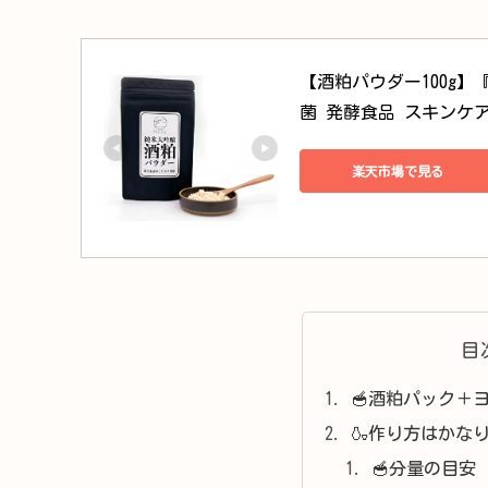
【酒粕パウダー100g】
菌 発酵食品 スキンケア 自
楽天市場で見る
目
🥣酒粕パック＋
🍶作り方はかなり簡
🥣分量の目安