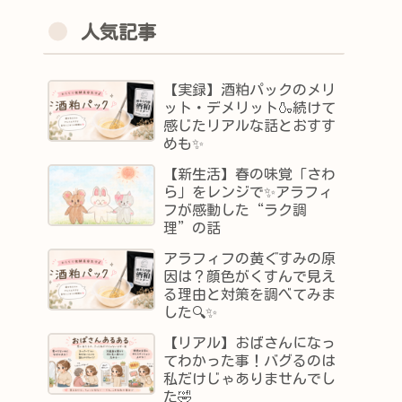
人気記事
【実録】酒粕パックのメリ
ット・デメリット🍶続けて
感じたリアルな話とおすす
めも✨
【新生活】春の味覚「さわ
ら」をレンジで✨アラフィ
フが感動した“ラク調
理”の話
アラフィフの黄ぐすみの原
因は？顔色がくすんで見え
る理由と対策を調べてみま
した🔍✨
【リアル】おばさんになっ
てわかった事！バグるのは
私だけじゃありませんでし
た🤣